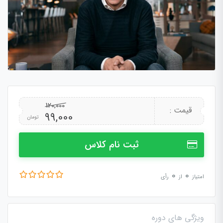
120,000
قیمت :
99,000
تومان
ثبت نام کلاس
0
0
امتیاز
از
رأی
ویژگی های دوره